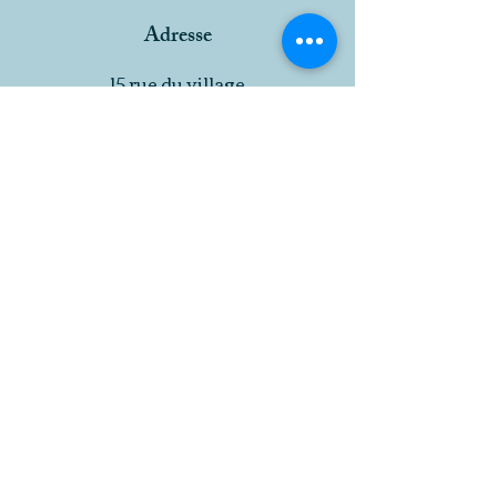
Adresse
15 rue du village
25370 SAINT-ANTOINE
Téléphone
06 80 92 28 38
E-mail
curate.25370@gmail.com