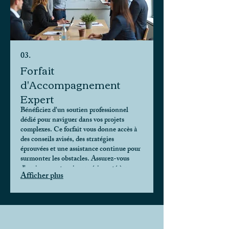
03.
Forfait
d'Accompagnement
Expert
Bénéficiez d'un soutien professionnel
dédié pour naviguer dans vos projets
complexes. Ce forfait vous donne accès à
des conseils avisés, des stratégies
éprouvées et une assistance continue pour
surmonter les obstacles. Assurez-vous
d'avoir un partenaire expérimenté à vos
Afficher plus
côtés.