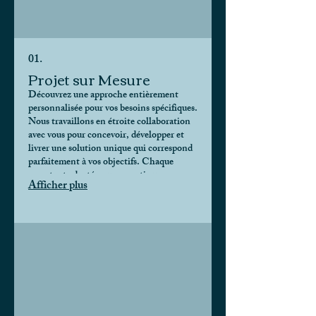
01.
Projet sur Mesure
Découvrez une approche entièrement
personnalisée pour vos besoins spécifiques.
Nous travaillons en étroite collaboration
avec vous pour concevoir, développer et
livrer une solution unique qui correspond
parfaitement à vos objectifs. Chaque
aspect est adapté pour garantir une
Afficher plus
efficacité maximale et une satisfaction
complète.