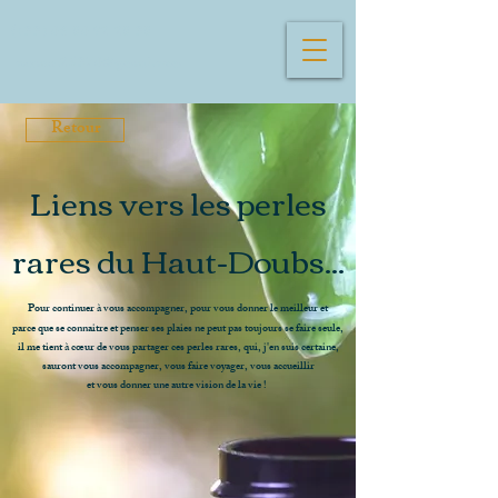
(+33)
06 80 92 28 38
curate.25370@gmail.com
Retour
Liens vers les perles
rares du Haut-Doubs...
Pour continuer à vous accompagner, pour vous donner le meilleur et
parce que se connaitre et penser ses plaies ne peut pas toujours se faire seule,
il me tient à cœur de vous partager ces perles rares, qui, j'en suis certaine,
sauront vous accompagner, vous faire voyager, vous accueillir
et vous donner une autre vision de la vie
!